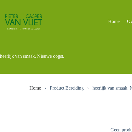
Ga
naar
de
inhoud
Home
Ov
heerlijk van smaak. Nieuwe oogst.
Home
Product Bereiding
heerlijk van smaak. 
Geen produc