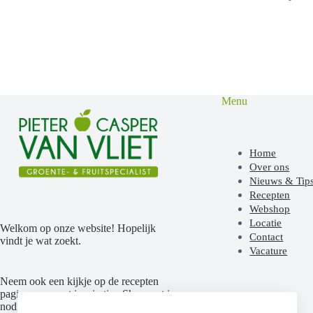
Menu
Home
Over ons
Nieuws & Tip
Recepten
Webshop
Locatie
Welkom op onze website! Hopelijk
Contact
vindt je wat zoekt.
Vacature
Neem ook een kijkje op de recepten
pagina voor wat inspiratie. Shop wat je
nodig hebt op onze website of kom