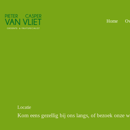
Ga
naar
de
inhoud
Home
Ov
Locatie
Kom eens gezellig bij ons langs, of bezoek onze 