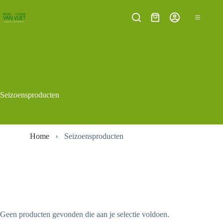
Ga
naar
Winkelwagen
de
inhoud
Seizoensproducten
Home
Seizoensproducten
Geen producten gevonden die aan je selectie voldoen.