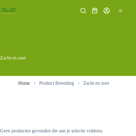
Ga
naar
Winkelwagen
de
inhoud
Zacht en zoet
Home
Product Bereiding
Zacht en zoet
Geen producten gevonden die aan je selectie voldoen.