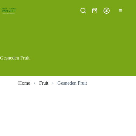
Ga
naar
Winkelwagen
de
inhoud
Gesneden Fruit
Home
Fruit
Gesneden Fruit