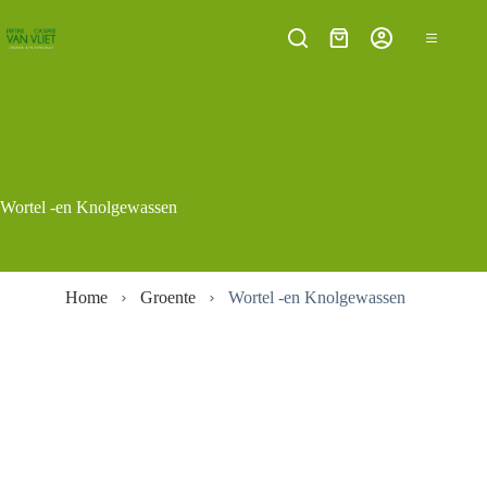
Ga
naar
Winkelwagen
de
inhoud
Wortel -en Knolgewassen
Home
Groente
Wortel -en Knolgewassen