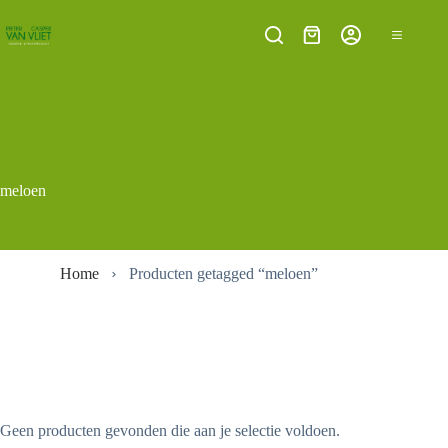
Ga
naar
Winkelwagen
de
inhoud
meloen
Home
Producten getagged “meloen”
Geen producten gevonden die aan je selectie voldoen.