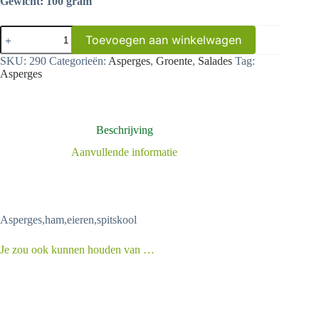
Gewicht: 100 gram
Asperge
Toevoegen aan winkelwagen
salade
aantal
SKU:
290
Categorieën:
Asperges
,
Groente
,
Salades
Tag:
Asperges
Beschrijving
Aanvullende informatie
Asperges,ham,eieren,spitskool
Je zou ook kunnen houden van …