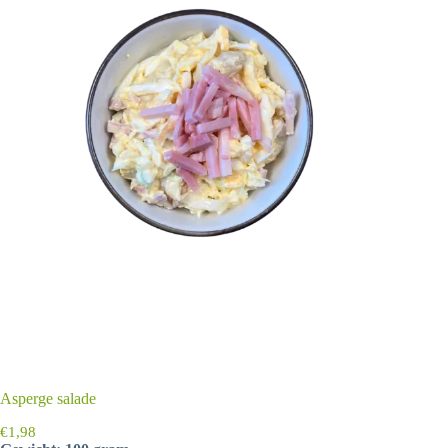
Asperge salade
€
1,98