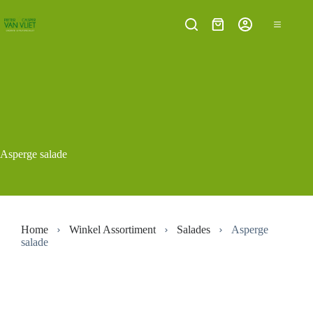
Ga
naar
Winkelwagen
de
inhoud
Asperge salade
Home
Winkel Assortiment
Salades
Asperge
salade