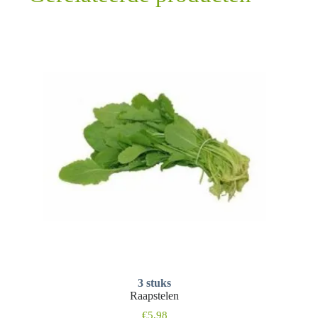
3 stuks
Raapstelen
€
5,98