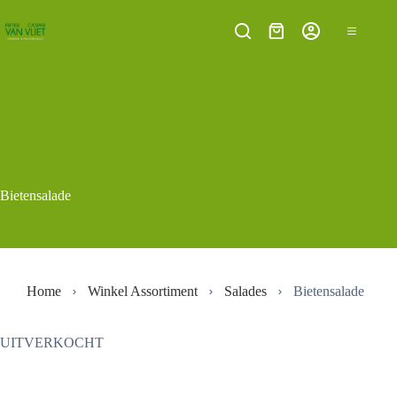
Ga
naar
Winkelwagen
de
inhoud
Bietensalade
Home
Winkel Assortiment
Salades
Bietensalade
UITVERKOCHT