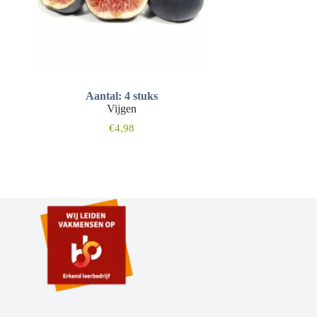
Aantal: 4 stuks
Inho
Vijgen
L
€
4,98