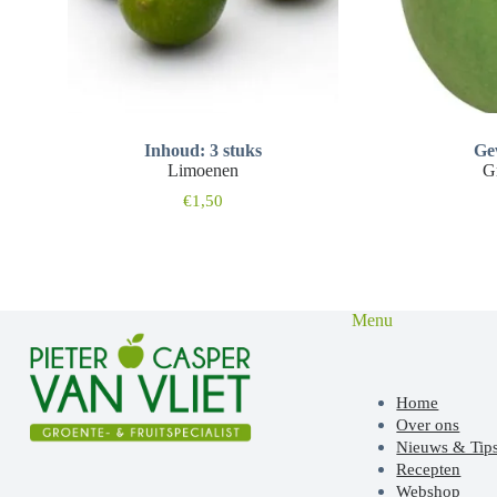
Inhoud: 3 stuks
Gew
Limoenen
G
€
1,50
Menu
Home
Over ons
Nieuws & Tip
Recepten
Webshop