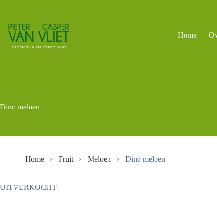
Ga
naar
de
inhoud
Home
Ov
Dino meloen
Home
Fruit
Meloen
Dino meloen
UITVERKOCHT