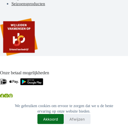
Seizoensproducten
Onze betaal mogelijkheden
.
Copyright 2026 Pieter en Casper van Vliet
Algemene
We gebruiken cookies om ervoor te zorgen dat we u de beste
- Ontwikkeld door
voorwaarden
Privacyverklaring
Best4u
ervaring op onze website bieden.
Media
Akkoord
Afwijzen
BTW: NL853557214B01
KVK: 59587040