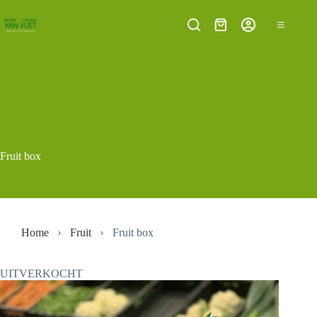
Ga
naar
Winkelwagen
de
inhoud
Fruit box
Home
Fruit
Fruit box
UITVERKOCHT