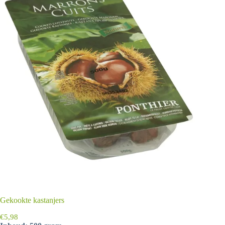
Gekookte kastanjers
€
5,98