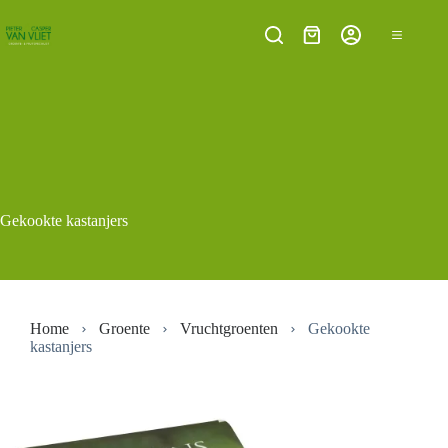
Ga
naar
Winkelwagen
de
inhoud
Gekookte kastanjers
Home
Groente
Vruchtgroenten
Gekookte
kastanjers