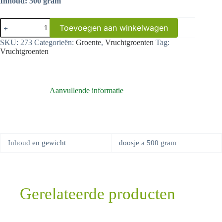
Inhoud: 500 gram
Gekookte
Toevoegen aan winkelwagen
kastanjers
aantal
SKU:
273
Categorieën:
Groente
,
Vruchtgroenten
Tag:
Vruchtgroenten
Aanvullende informatie
Inhoud en gewicht
doosje a 500 gram
Gerelateerde producten