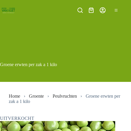
Ga
naar
Winkelwagen
de
inhoud
Groene erwten per zak a 1 kilo
Home
Groente
Peulvruchten
Groene erwten per
zak a 1 kilo
UITVERKOCHT