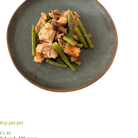
Kip piri-piri
€
1,48