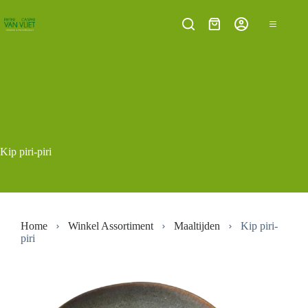
Ga
naar
Winkelwagen
de
inhoud
Kip piri-piri
Home
Winkel Assortiment
Maaltijden
Kip piri-
piri