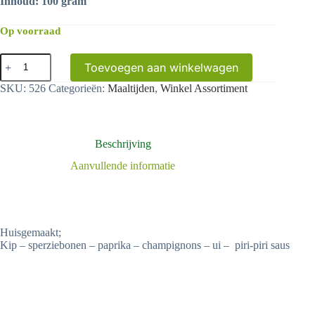
Inhoud: 100 gram
Op voorraad
Kip
Toevoegen aan winkelwagen
piri-
piri
SKU:
526
Categorieën:
Maaltijden
,
Winkel Assortiment
aantal
Beschrijving
Aanvullende informatie
Huisgemaakt;
Kip – sperziebonen – paprika – champignons – ui – piri-piri saus