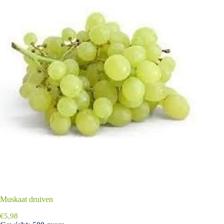
Muskaat druiven
€
5,98