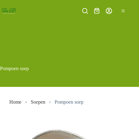
Ga
naar
Winkelwagen
de
inhoud
Pompoen soep
Home
Soepen
Pompoen soep