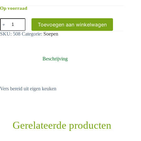
Op voorraad
Pompoen
Toevoegen aan winkelwagen
soep
aantal
SKU:
508
Categorie:
Soepen
Beschrijving
Vers bereid uit eigen keuken
Gerelateerde producten