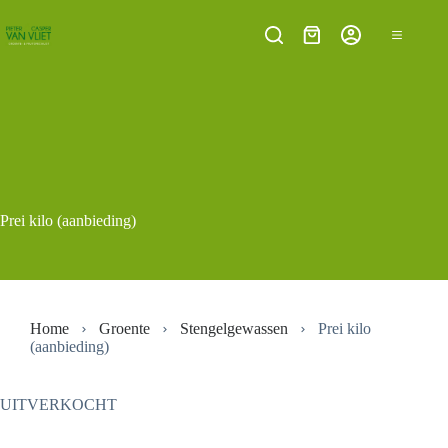
Ga
naar
Winkelwagen
de
inhoud
Prei kilo (aanbieding)
Home
Groente
Stengelgewassen
Prei kilo
(aanbieding)
UITVERKOCHT