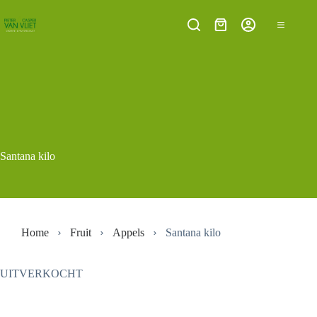
Ga
naar
Winkelwagen
de
inhoud
Santana kilo
Home
Fruit
Appels
Santana kilo
UITVERKOCHT