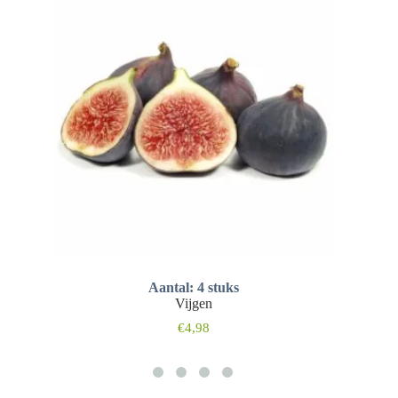
Aantal: 4 stuks
Vijgen
€
4,98