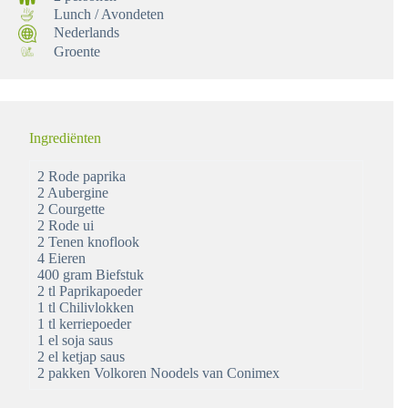
Lunch / Avondeten
Nederlands
Groente
Ingrediënten
2 Rode paprika
2 Aubergine
2 Courgette
2 Rode ui
2 Tenen knoflook
4 Eieren
400 gram Biefstuk
2 tl Paprikapoeder
1 tl Chilivlokken
1 tl kerriepoeder
1 el soja saus
2 el ketjap saus
2 pakken Volkoren Noodels van Conimex