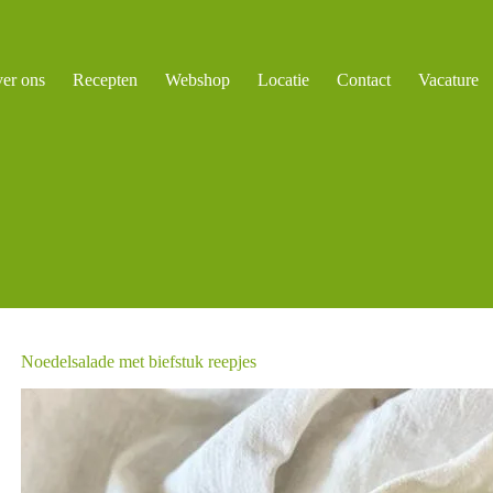
er ons
Recepten
Webshop
Locatie
Contact
Vacature
Noedelsalade met biefstuk reepjes