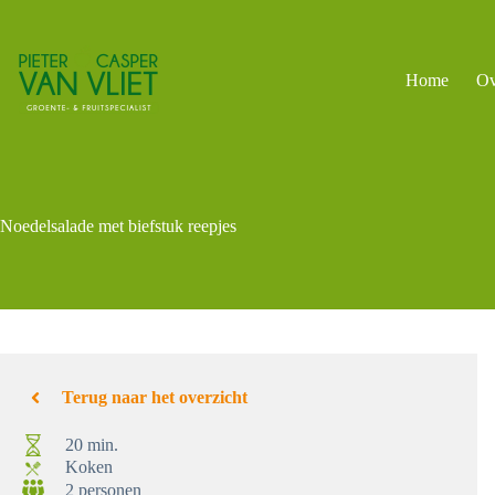
Ga
naar
de
inhoud
Home
Ov
Noedelsalade met biefstuk reepjes
Terug naar het overzicht
20 min.
Koken
2 personen