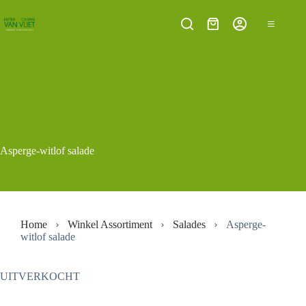
Ga
naar
Winkelwagen
de
inhoud
Asperge-witlof salade
Home
Winkel Assortiment
Salades
Asperge-
witlof salade
UITVERKOCHT