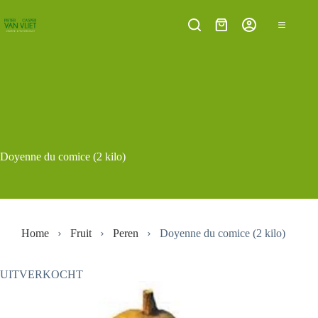
Ga
naar
Winkelwagen
de
inhoud
Doyenne du comice (2 kilo)
Home
Fruit
Peren
Doyenne du comice (2 kilo)
UITVERKOCHT