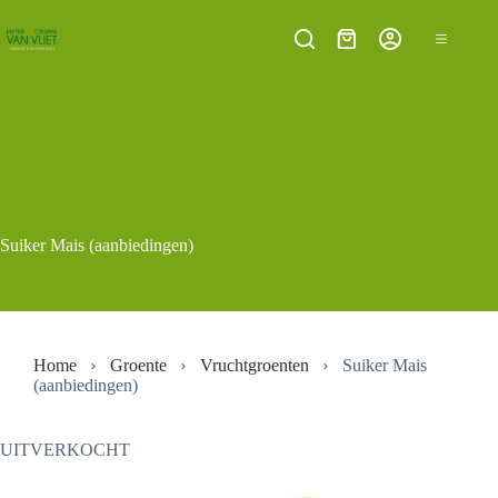
Ga
naar
Winkelwagen
de
inhoud
Suiker Mais (aanbiedingen)
Home
Groente
Vruchtgroenten
Suiker Mais
(aanbiedingen)
UITVERKOCHT